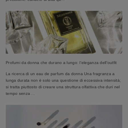
w
s
l
e
t
t
e
r
e
r
Profumi da donna che durano a lungo: l'eleganza dell'outfit
i
La ricerca di un eau de parfum da donna Una fragranza a
c
lunga durata non è solo una questione di eccessiva intensità;
e
si tratta piuttosto di creare una struttura olfattiva che duri nel
v
tempo senza ...
i
u
n
b
u
o