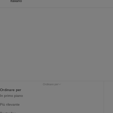
Italiano
Discovery set
Ordinare per
Ordinare per
In primo piano
Più rilevante