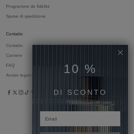
o
Programme de fidélité
r
Spese di spedizione
m
a
t
Contatto
o
s
Contatto
u
Carriere
l
10
10
%
%
l
FAQ
e
Avviso legale
n
o
DE RÉDUCTION
DI SCONTO
s
t
r
Italiano
e
Lingua
Svizzera (CHF CHF)
o
Français
Paese
f
Liechtenstein (CHF CHF)
Deutsch
f