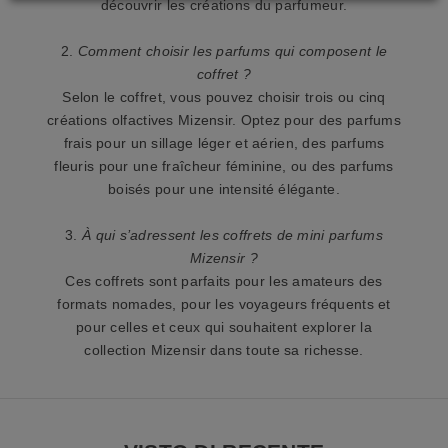
découvrir les créations du parfumeur.
%
d
2.
Comment choisir les parfums qui composent le
coffret ?
i
Selon le coffret, vous pouvez choisir trois ou cinq
r
créations olfactives Mizensir. Optez pour des parfums
frais pour un sillage léger et aérien, des parfums
i
fleuris pour une fraîcheur féminine, ou des parfums
d
boisés pour une intensité élégante.
u
3.
À qui s’adressent les coffrets de mini parfums
z
Mizensir ?
Ces coffrets sont parfaits pour les amateurs des
i
formats nomades, pour les voyageurs fréquents et
o
pour celles et ceux qui souhaitent explorer la
collection Mizensir dans toute sa richesse.
n
e
I
s