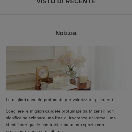
VISTO DI RECENTE
c
r
i
v
Notizia
i
t
i
a
l
l
a
n
o
s
Le migliori candele profumate per valorizzare gli interni
t
r
Scegliere le migliori candele profumate da Mizensir non
a
significa selezionare una lista di fragranze universali, ma
n
identificare quelle che trasformano uno spazio con
e
precisione. candele di alta qu...