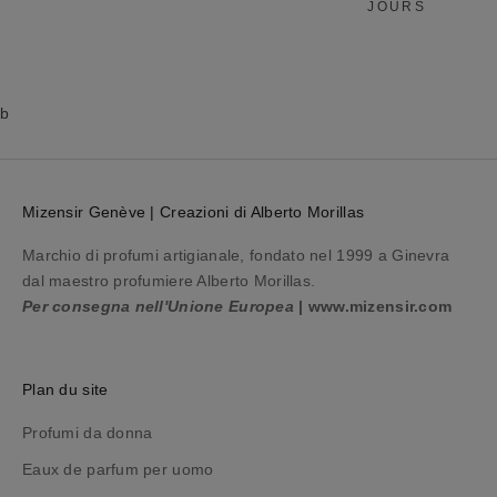
JOURS
l
i
c
a
b
i
l
e
Mizensir Genève | Creazioni di Alberto Morillas
a
l
Marchio di profumi artigianale, fondato nel 1999 a Ginevra
t
dal maestro profumiere Alberto Morillas.
u
Per consegna nell'Unione Europea
|
www.mizensir.com
o
p
r
Plan du site
o
s
Profumi da donna
s
Eaux de parfum per uomo
i
m