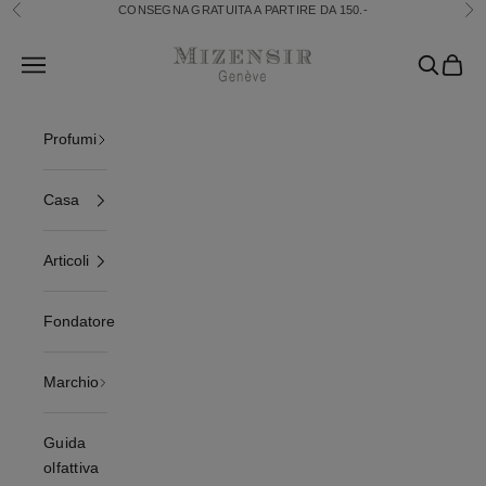
Vai al contenuto
CONSEGNA GRATUITA A PARTIRE DA 150.-
Precedente
Se
Mizensir.ch
Translation missing: it.header.general.open_menu
Ricerca
Cestin
Profumi
Casa
Articoli
Fondatore
Marchio
Guida
olfattiva