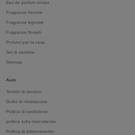
Eau de parfum unisex
o
Fragranze fresche
o
r
Fragranze legnose
d
Fragranze floreali
i
n
Profumi per la casa
e
Set di candele
,
r
Sitemap
e
s
Aiuto
t
a
Termini di servizio
n
Diritto di ritrattazione
d
o
Politica di spedizione
i
politica sulla riservatezza
n
f
Politica di abbonamento