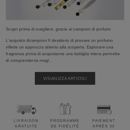
n
o
a
c
Scopri prima di scegliere, grazie ai campioni di profumi
q
u
L'acquisto dicampioni Il desiderio di provare un profumo
i
riflette un approccio attento alla scoperta. Esplorare una
s
fragranza prima di acquistarne una bottiglia intera permette
t
di comprenderne megl...
o
d
VISUALIZZA ARTICOLI
e
l
1
0
%
a
p
LIVRAISON
PROGRAMME
PAIEMENT
p
GRATUITE
DE FIDÉLITÉ
APRÈS 30