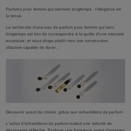
e
Parfums pour femme qui tiennent longtemps : l'élégance de
z
la tenue
u
n
La recherche d'une eau de parfum pour femme qui tient
c
longtemps est loin de correspondre à la quête d'une intensité
o
excessive, et nous dirige plutôt vers une construction
u
olfactive capable de durer...
p
o
n
d
'
a
c
h
a
Découvrir avant de choisir, grâce aux échantillons de parfum
t
d
L'achat d'échantillons de parfum traduit une volonté de
e
découverte réfléchie. Explorer une fragrance avant d'engager