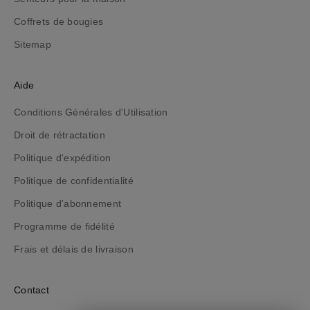
u
t
Coffrets de bougies
e
Sitemap
n
r
e
Aide
s
Conditions Générales d'Utilisation
t
a
Droit de rétractation
n
Politique d'expédition
t
i
Politique de confidentialité
n
Politique d'abonnement
f
Programme de fidélité
o
r
Frais et délais de livraison
m
é
Contact
(
e