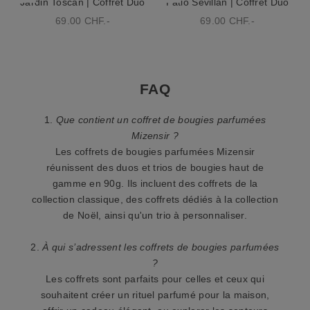
-
Jardin Toscan | Coffret Duo
Patio Sévillan | Coffret Duo
Prix de vente
Prix de vente
69.00 CHF.-
69.00 CHF.-
1
0
%
FAQ
d
e
1.
Que contient un coffret de bougies parfumées
Mizensir ?
r
Les coffrets de bougies parfumées Mizensir
é
réunissent des duos et trios de bougies haut de
gamme en 90g. Ils incluent des coffrets de la
d
collection classique, des coffrets dédiés à la collection
u
de Noël, ainsi qu'un trio à personnaliser.
c
2.
À qui s’adressent les coffrets de bougies parfumées
t
?
Les coffrets sont parfaits pour celles et ceux qui
i
souhaitent créer un rituel parfumé pour la maison,
o