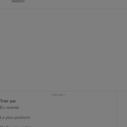
Italiano
Les coffrets de petites bougies
Trier par
Trier par
En vedette
Le plus pertinent