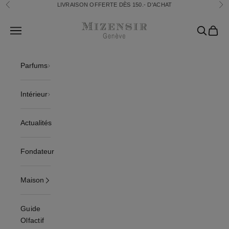
Passer au contenu
LIVRAISON OFFERTE DÈS 150.- D'ACHAT
Précédent
Sui
Mizensir.ch
Translation missing: fr.header.general.open_menu
Recherch
Panier
Parfums
Intérieur
Actualités
Fondateur
Maison
Guide
Olfactif