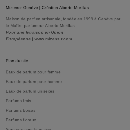
r
Mizensir Genève | Création Alberto Morillas
o
c
Maison de parfum artisanale, fondée en 1999 à Genève par
h
le Maître parfumeur Alberto Morillas.
a
Pour une livraison en Union
i
Européenne
|
www.mizensir.com
n
e
c
Plan du site
o
m
Eaux de parfum pour femme
m
Eaux de parfum pour homme
a
Eaux de parfum unisexes
n
d
Parfums frais
e
Parfums boisés
,
t
Parfums floraux
o
Senteurs pour la maison