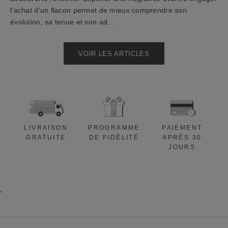
1
l'achat d'un flacon permet de mieux comprendre son
0
évolution, sa tenue et son ad...
%
a
p
VOIR LES ARTICLES
p
l
i
c
a
b
LIVRAISON
PROGRAMME
PAIEMENT
l
GRATUITE
DE FIDÉLITÉ
APRÈS 30
e
JOURS
à
v
o
t
r
e
p