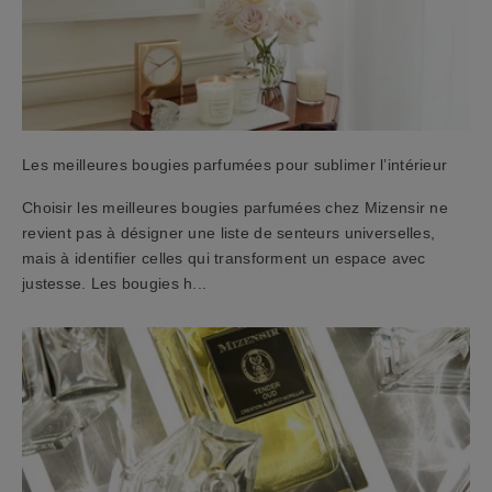
t
r
e
n
e
w
s
Les meilleures bougies parfumées pour sublimer l’intérieur
l
e
Choisir les meilleures bougies parfumées chez Mizensir ne
t
revient pas à désigner une liste de senteurs universelles,
t
mais à identifier celles qui transforment un espace avec
e
justesse. Les bougies h...
r
e
t
r
e
c
e
v