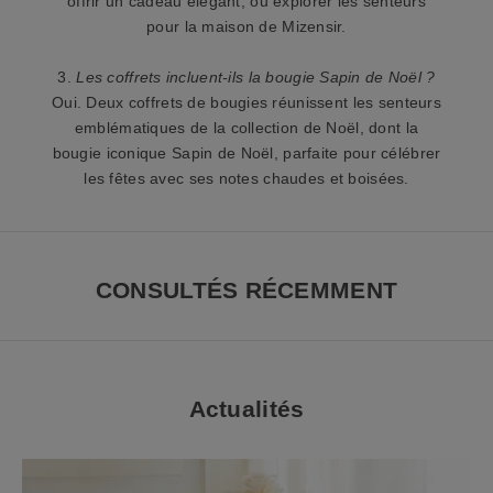
offrir un cadeau élégant, ou explorer les senteurs
pour la maison de Mizensir.
n
I
3.
Les coffrets incluent-ils la bougie Sapin de Noël ?
n
Oui. Deux coffrets de bougies réunissent les senteurs
s
emblématiques de la collection de Noël, dont la
c
bougie iconique Sapin de Noël, parfaite pour célébrer
r
les fêtes avec ses notes chaudes et boisées.
i
v
e
z
CONSULTÉS RÉCEMMENT
-
v
o
u
s
Actualités
à
n
o