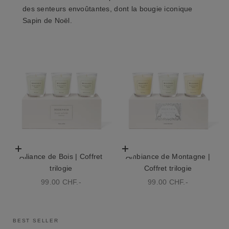
des senteurs envoûtantes, dont la
bougie iconique
Sapin de Noël
.
Choisir les options
Choisir les options
Alliance de Bois | Coffret
Ambiance de Montagne |
trilogie
Coffret trilogie
Prix de vente
Prix de vente
99.00 CHF.-
99.00 CHF.-
BEST SELLER