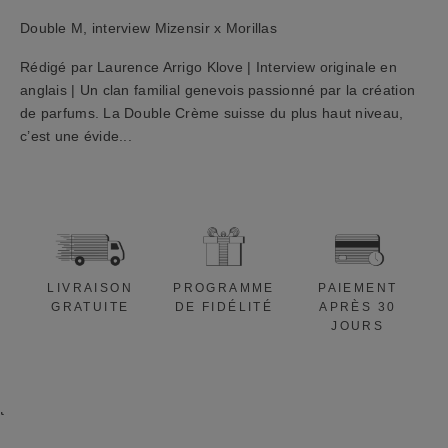
e
Double M, interview Mizensir x Morillas
1
0
Rédigé par Laurence Arrigo Klove | Interview originale en
%
anglais | Un clan familial genevois passionné par la création
a
de parfums. La Double Crème suisse du plus haut niveau,
p
c’est une évide...
p
l
i
c
a
b
LIVRAISON
PROGRAMME
PAIEMENT
l
GRATUITE
DE FIDÉLITÉ
APRÈS 30
e
JOURS
à
v
o
t
r