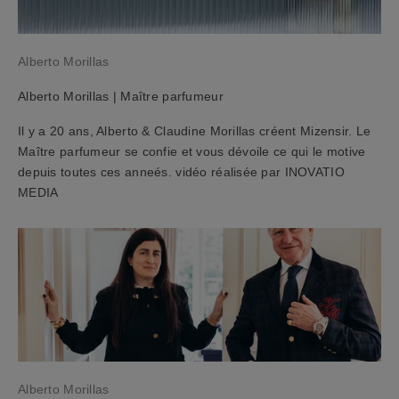
e
v
e
Alberto Morillas
z
u
Alberto Morillas | Maître parfumeur
n
c
Il y a 20 ans, Alberto & Claudine Morillas créent Mizensir. Le
o
Maître parfumeur se confie et vous dévoile ce qui le motive
u
depuis toutes ces anneés. vidéo réalisée par INOVATIO
p
MEDIA
o
n
d
'
a
c
h
a
t
Alberto Morillas
d