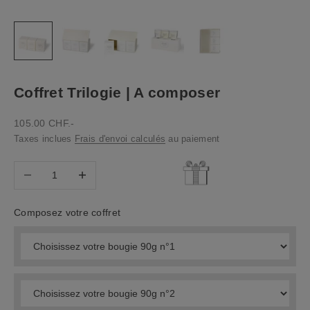
Coffret Trilogie | A composer
Prix de vente
105.00 CHF.-
Taxes inclues
Frais d'envoi calculés
au paiement
Diminuer la quantité
Diminuer la quantité
Composez votre coffret