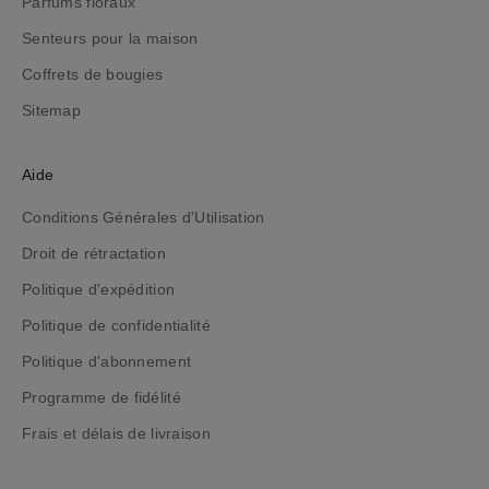
Parfums floraux
o
Senteurs pour la maison
u
t
Coffrets de bougies
e
Sitemap
n
r
e
Aide
s
Conditions Générales d'Utilisation
t
a
Droit de rétractation
n
Politique d'expédition
t
i
Politique de confidentialité
n
Politique d'abonnement
f
Programme de fidélité
o
r
Frais et délais de livraison
m
é