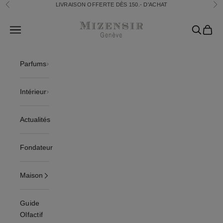
Passer au contenu
LIVRAISON OFFERTE DÈS 150.- D'ACHAT
Précédent
Sui
Mizensir.ch
Translation missing: fr.header.general.open_menu
Recherch
Panier
Parfums
Intérieur
Actualités
Fondateur
Maison
Guide
Olfactif