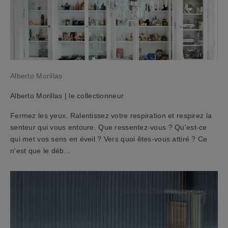
o
t
r
e
n
e
Alberto Morillas
w
s
Alberto Morillas | le collectionneur
l
e
Fermez les yeux. Ralentissez votre respiration et respirez la
t
senteur qui vous entoure. Que ressentez-vous ? Qu'est-ce
t
qui met vos sens en éveil ? Vers quoi êtes-vous attiré ? Ce
e
n'est que le déb...
r
e
t
r
e
c