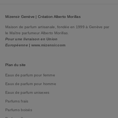
e
p
r
Mizensir Genève | Création Alberto Morillas
o
c
Maison de parfum artisanale, fondée en 1999 à Genève par
h
le Maître parfumeur Alberto Morillas.
a
Pour une livraison en Union
i
Européenne
|
www.mizensir.com
n
e
c
Plan du site
o
m
Eaux de parfum pour femme
m
Eaux de parfum pour homme
a
Eaux de parfum unisexes
n
d
Parfums frais
e
Parfums boisés
,
t