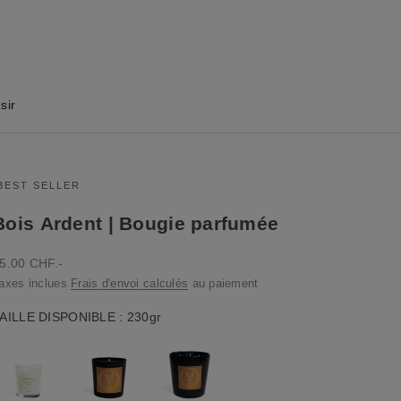
sir
BEST SELLER
Bois Ardent | Bougie parfumée
rix de vente
5.00 CHF.-
axes inclues
Frais d'envoi calculés
au paiement
Taille disponible
AILLE DISPONIBLE
:
230gr