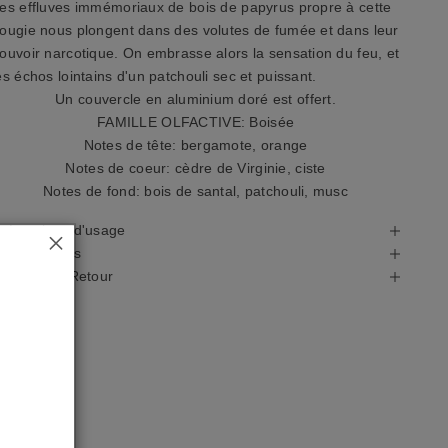
es effluves immémoriaux de bois de papyrus propre à cette
ougie nous plongent dans des volutes de fumée et dans leur
ouvoir narcotique. On embrasse alors la sensation du feu, et
es échos lointains d'un patchouli sec et puissant.
Un couvercle en aluminium doré est offert.
FAMILLE OLFACTIVE: Boisée
Notes de tête: bergamote, orange
Notes de coeur: cèdre de Virginie, ciste
Notes de fond: bois de santal, patchouli, musc
récautions d'usage
utres détails
ivraison & Retour