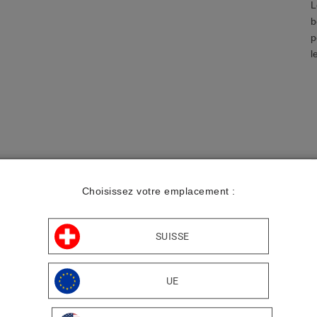
L
b
p
l
P
A
Choisissez votre emplacement :
L
SUISSE
UE