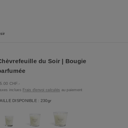
sir
Chèvrefeuille du Soir | Bougie
parfumée
rix de vente
5.00 CHF.-
axes inclues
Frais d'envoi calculés
au paiement
Taille disponible
AILLE DISPONIBLE
:
230gr