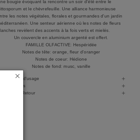
ne bougie évoquant la rencontre un soir d'été entre le
ittosporum et le chèvrefeuille. Une alliance harmonieuse
ntre les notes végétales, florales et gourmandes d'un jardin
éditerranéen. Une senteur aérienne où les notes de fleurs
lanches revèlent des accents à la fois verts et mielés.
Un couvercle en aluminium argenté est offert.
FAMILLE OLFACTIVE: Hespéridée
Notes de tête: orange, fleur d'oranger
Notes de coeur: Hédione
Notes de fond: musc, vanille
récautions d'usage
utres détails
ivraison & Retour