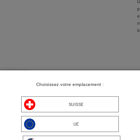
U
p
e
m
b
P
Choisissez votre emplacement :
A
L
SUISSE
UE