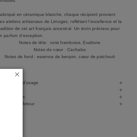
ensuels.
abriqué en céramique blanche, chaque récipient provient
es ateliers artisanaux de Limoges, reflétant l'excellence et la
radition de cet art français ancestral. Un écrin précieux pour
n parfum d'exception.
Notes de tête : note framboise, Exaltone
Notes de cœur : Cachalox
Notes de fond : essence de benjoin, cœur de patchouli
récautions d'usage
esign
utres détails
ivraison & Retour