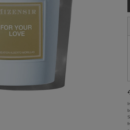
I
b
S
f