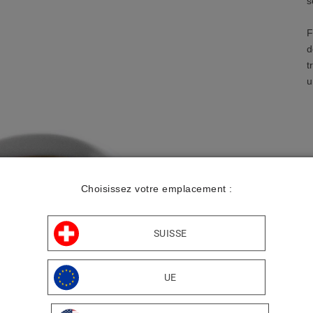
s
F
d
t
u
Choisissez votre emplacement :
P
D
A
SUISSE
L
UE