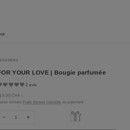
sir
NOUVEAU
FOR YOUR LOVE | Bougie parfumée
2 avis
rix de vente
19.00 CHF.-
axes inclues
Frais d'envoi calculés
au paiement
iminuer la quantité
Diminuer la quantité