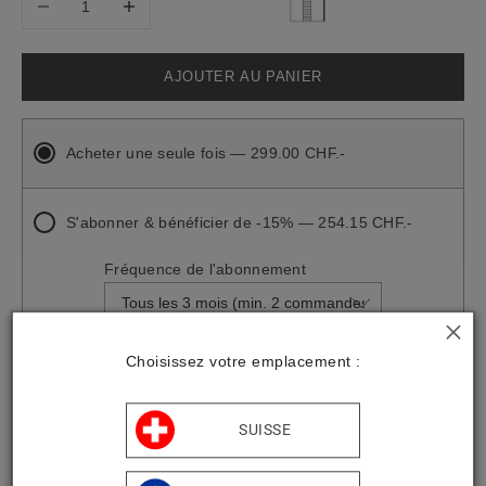
AJOUTER AU PANIER
Acheter une seule fois — 299.00 CHF.-
S'abonner & bénéficier de -15% — 254.15 CHF.-
Fréquence de l'abonnement
Choisissez votre emplacement :
SUISSE
Une bougie mettant à l'honneur l'effervescence du gingembre
pétillant, accompagné par les notes de poivre et par la