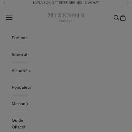
Passer au contenu
LIVRAISON OFFERTE DÈS 150.- D'ACHAT
Précédent
Sui
Mizensir.ch
Translation missing: fr.header.general.open_menu
Recherch
Panier
Parfums
Intérieur
Actualités
Fondateur
Maison
Guide
Olfactif