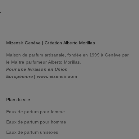
o
t
r
e
p
r
Mizensir Genève | Création Alberto Morillas
o
c
Maison de parfum artisanale, fondée en 1999 à Genève par
h
le Maître parfumeur Alberto Morillas.
a
Pour une livraison en Union
i
Européenne
|
www.mizensir.com
n
e
c
Plan du site
o
m
Eaux de parfum pour femme
m
Eaux de parfum pour homme
a
Eaux de parfum unisexes
n