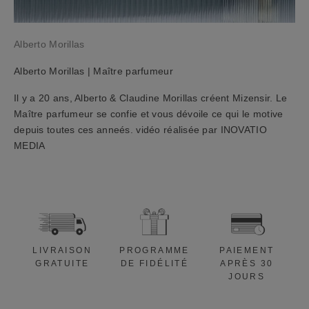
h
a
t
Alberto Morillas
d
e
Alberto Morillas | Maître parfumeur
1
0
Il y a 20 ans, Alberto & Claudine Morillas créent Mizensir. Le
%
Maître parfumeur se confie et vous dévoile ce qui le motive
a
depuis toutes ces anneés. vidéo réalisée par INOVATIO
p
MEDIA
p
l
i
c
a
b
LIVRAISON
PROGRAMME
PAIEMENT
l
GRATUITE
DE FIDÉLITÉ
APRÈS 30
e
JOURS
à
v