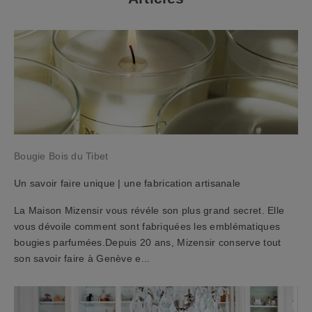
u
s
à
n
o
t
r
e
n
e
Bougie Bois du Tibet
w
s
Un savoir faire unique | une fabrication artisanale
l
e
La Maison Mizensir vous révéle son plus grand secret. Elle
t
vous dévoile comment sont fabriquées les emblématiques
t
bougies parfumées.Depuis 20 ans, Mizensir conserve tout
e
son savoir faire à Genève e...
r
e
t