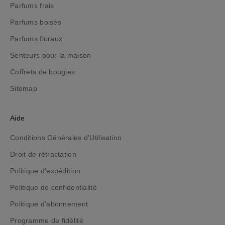
d
Parfums frais
e
Parfums boisés
,
t
Parfums floraux
o
Senteurs pour la maison
u
t
Coffrets de bougies
e
Sitemap
n
r
e
Aide
s
Conditions Générales d'Utilisation
t
a
Droit de rétractation
n
Politique d'expédition
t
i
Politique de confidentialité
n
Politique d'abonnement
f
Programme de fidélité
o