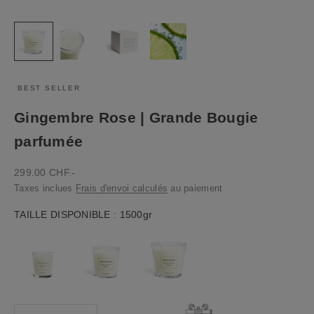
BEST SELLER
Gingembre Rose | Grande Bougie
parfumée
Prix de vente
299.00 CHF.-
Taxes inclues
Frais d'envoi calculés
au paiement
Taille disponible
TAILLE DISPONIBLE
:
1500gr
Diminuer la quantité
Diminuer la quantité