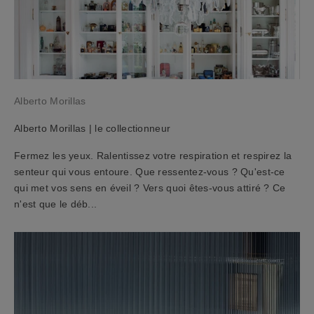
r
e
c
e
v
e
Alberto Morillas
z
u
Alberto Morillas | le collectionneur
n
c
Fermez les yeux. Ralentissez votre respiration et respirez la
o
senteur qui vous entoure. Que ressentez-vous ? Qu'est-ce
u
qui met vos sens en éveil ? Vers quoi êtes-vous attiré ? Ce
p
n'est que le déb...
o
n
d
'
a
c