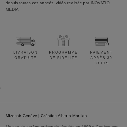
a
depuis toutes ces anneés. vidéo réalisée par INOVATIO
p
MEDIA
p
l
i
c
a
b
LIVRAISON
PROGRAMME
PAIEMENT
l
GRATUITE
DE FIDÉLITÉ
APRÈS 30
e
JOURS
à
v
o
t
r
e
p
r
Mizensir Genève | Création Alberto Morillas
o
c
Maison de parfum artisanale, fondée en 1999 à Genève par