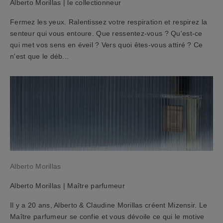
Alberto Morillas | le collectionneur
n
c
Fermez les yeux. Ralentissez votre respiration et respirez la
o
senteur qui vous entoure. Que ressentez-vous ? Qu'est-ce
u
qui met vos sens en éveil ? Vers quoi êtes-vous attiré ? Ce
p
n'est que le déb...
o
n
d
'
a
c
h
a
t
Alberto Morillas
d
e
Alberto Morillas | Maître parfumeur
1
0
Il y a 20 ans, Alberto & Claudine Morillas créent Mizensir. Le
%
Maître parfumeur se confie et vous dévoile ce qui le motive