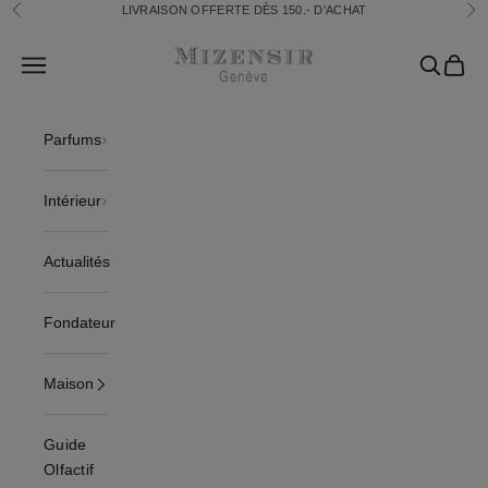
Passer au contenu
LIVRAISON OFFERTE DÈS 150.- D'ACHAT
Précédent
Sui
Mizensir.ch
Translation missing: fr.header.general.open_menu
Recherch
Panier
Parfums
Intérieur
Actualités
Fondateur
Maison
Guide
Olfactif