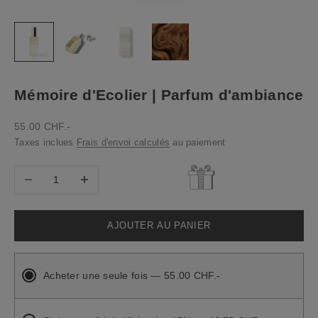
Mémoire d'Ecolier | Parfum d'ambiance
Prix de vente
55.00 CHF.-
Taxes inclues
Frais d'envoi calculés
au paiement
Diminuer la quantité
Diminuer la quantité
AJOUTER AU PANIER
Acheter une seule fois — 55.00 CHF.-