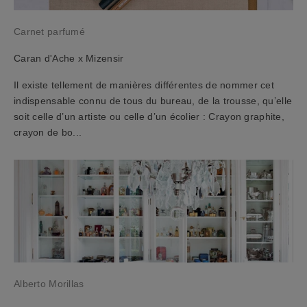
n
e
Carnet parfumé
w
s
Caran d'Ache x Mizensir
l
e
Il existe tellement de manières différentes de nommer cet
t
indispensable connu de tous du bureau, de la trousse, qu’elle
t
soit celle d’un artiste ou celle d’un écolier : Crayon graphite,
e
crayon de bo...
r
e
t
r
e
c
e
v
e
Alberto Morillas
z
u