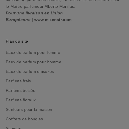
h
le Maître parfumeur Alberto Morillas.
a
Pour une livraison en Union
i
Européenne
|
www.mizensir.com
n
e
c
Plan du site
o
m
Eaux de parfum pour femme
m
Eaux de parfum pour homme
a
Eaux de parfum unisexes
n
d
Parfums frais
e
Parfums boisés
,
t
Parfums floraux
o
Senteurs pour la maison
u
t
Coffrets de bougies
e
Sitemap