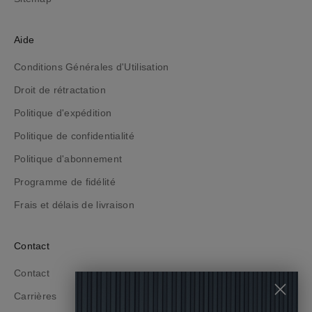
n
r
e
Aide
s
Conditions Générales d'Utilisation
t
a
Droit de rétractation
n
Politique d'expédition
t
i
Politique de confidentialité
n
Politique d'abonnement
f
Programme de fidélité
o
r
Frais et délais de livraison
m
é
Contact
(
e
Contact
)
s
Carrières
u