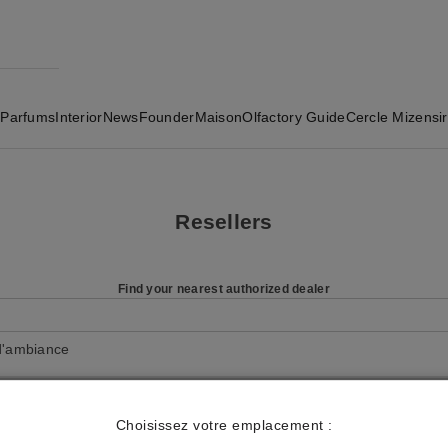
Parfums
Interior
News
Founder
Maison
Olfactory Guide
Cercle Mizensir
Resellers
Find your nearest authorized dealer
d'ambiance
Choisissez votre emplacement :