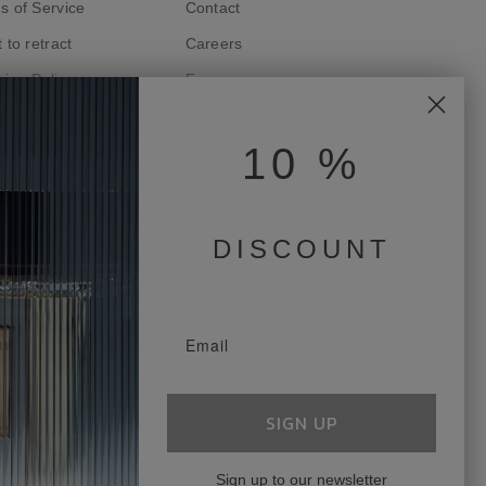
s of Service
Contact
 to retract
Careers
ping Policy
Faq
acy Policy
Terms of use
10
%
tique d'abonnement
ramme de fidélité
ping cost
DISCOUNT
SIGN UP
Sign up to our newsletter