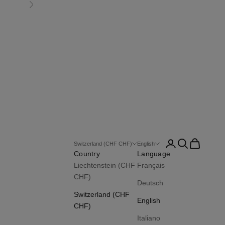
Following
Connection
Research
Basket
Switzerland (CHF CHF)
English
Country
Language
Liechtenstein (CHF
Français
CHF)
Deutsch
Switzerland (CHF
English
CHF)
Italiano