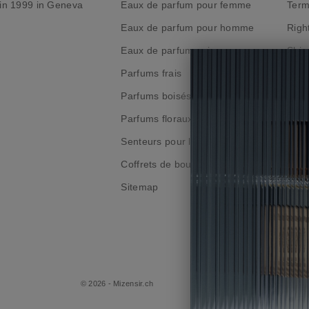
 in 1999 in Geneva
Eaux de parfum pour femme
Term
Eaux de parfum pour homme
Right
|
Eaux de parfum unisexes
Ship
Parfums frais
Priv
Parfums boisés
Poli
Parfums floraux
Prog
Senteurs pour la maison
Ship
Coffrets de bougies
Sitemap
© 2026 - Mizensir.ch