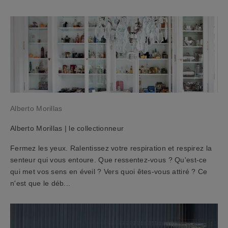
s
à
n
o
t
r
e
n
e
Alberto Morillas
w
s
Alberto Morillas | le collectionneur
l
e
Fermez les yeux. Ralentissez votre respiration et respirez la
t
senteur qui vous entoure. Que ressentez-vous ? Qu'est-ce
t
qui met vos sens en éveil ? Vers quoi êtes-vous attiré ? Ce
e
n'est que le déb...
r
e
t