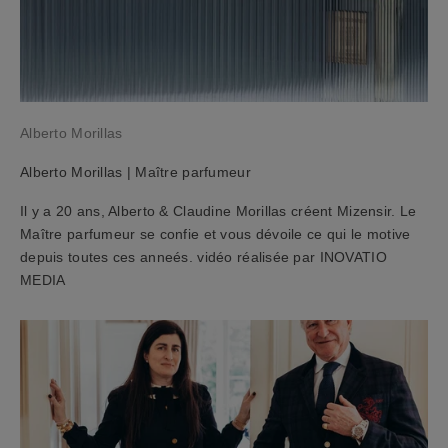
r
e
c
e
v
e
Alberto Morillas
z
u
Alberto Morillas | Maître parfumeur
n
c
Il y a 20 ans, Alberto & Claudine Morillas créent Mizensir. Le
o
Maître parfumeur se confie et vous dévoile ce qui le motive
u
depuis toutes ces anneés. vidéo réalisée par INOVATIO
p
MEDIA
o
n
d
'
a
c
h