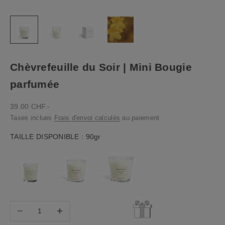
Chèvrefeuille du Soir | Mini Bougie
parfumée
Prix de vente
39.00 CHF.-
Taxes inclues
Frais d'envoi calculés
au paiement
Taille disponible
TAILLE DISPONIBLE
:
90gr
Diminuer la quantité
Diminuer la quantité