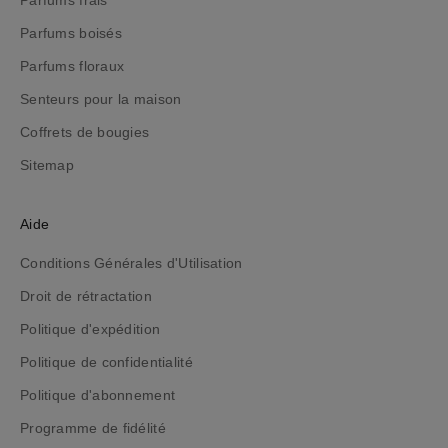
e
Parfums boisés
,
t
Parfums floraux
o
Senteurs pour la maison
u
t
Coffrets de bougies
e
Sitemap
n
r
e
Aide
s
Conditions Générales d'Utilisation
t
a
Droit de rétractation
n
Politique d'expédition
t
i
Politique de confidentialité
n
Politique d'abonnement
f
Programme de fidélité
o