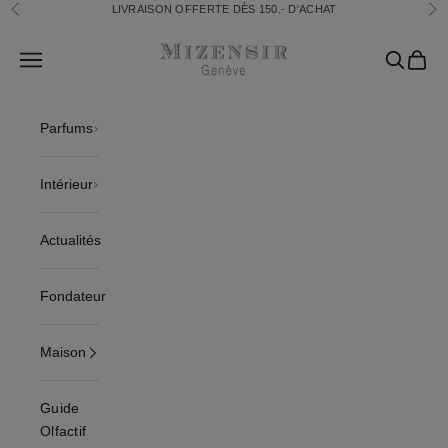
Passer au contenu
LIVRAISON OFFERTE DÈS 150.- D'ACHAT
Précédent
Sui
Mizensir.ch
Translation missing: fr.header.general.open_menu
Recherch
Panier
Parfums
Intérieur
Actualités
Fondateur
Maison
Guide
Olfactif