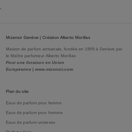
o
t
r
e
p
r
Mizensir Genève | Création Alberto Morillas
o
c
Maison de parfum artisanale, fondée en 1999 à Genève par
h
le Maître parfumeur Alberto Morillas.
a
Pour une livraison en Union
i
Européenne
|
www.mizensir.com
n
e
c
Plan du site
o
m
Eaux de parfum pour femme
m
Eaux de parfum pour homme
a
Eaux de parfum unisexes
n
d
Parfums frais