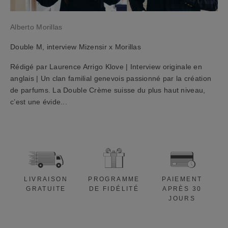
a
t
Alberto Morillas
d
e
Double M, interview Mizensir x Morillas
1
0
Rédigé par Laurence Arrigo Klove | Interview originale en
%
anglais | Un clan familial genevois passionné par la création
a
de parfums. La Double Crème suisse du plus haut niveau,
p
c’est une évide...
p
l
i
c
a
b
LIVRAISON
PROGRAMME
PAIEMENT
l
GRATUITE
DE FIDÉLITÉ
APRÈS 30
e
JOURS
à
v