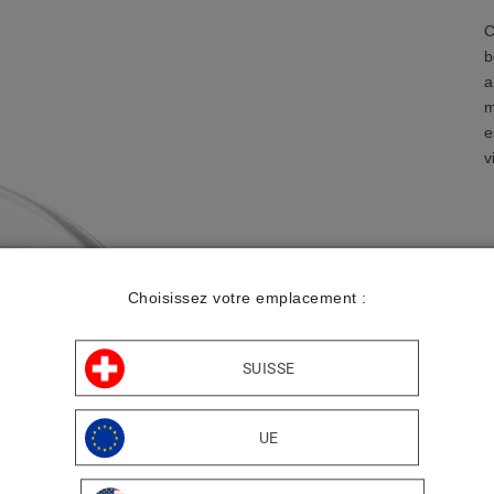
C
b
a
m
e
v
Choisissez votre emplacement :
P
A
L
SUISSE
UE