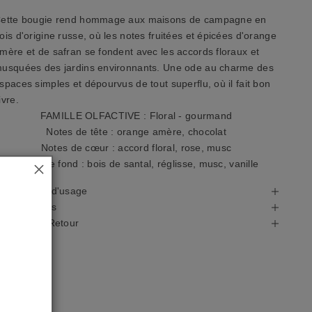
ette bougie rend hommage aux maisons de campagne en
ois d'origine russe, où les notes fruitées et épicées d'orange
mère et de safran se fondent avec les accords floraux et
usquées des jardins environnants. Une ode au charme des
spaces simples et dépourvus de tout superflu, où il fait bon
ivre.
FAMILLE OLFACTIVE : Floral - gourmand
Notes de tête : orange amère, chocolat
Notes de cœur : accord floral, rose, musc
Notes de fond : bois de santal, réglisse, musc, vanille
récautions d'usage
utres détails
ivraison & Retour