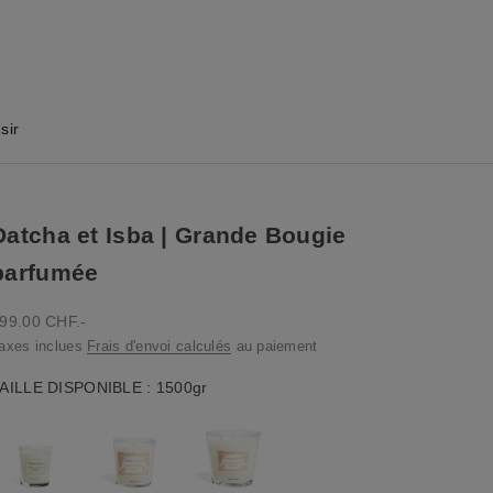
sir
Datcha et Isba | Grande Bougie
parfumée
rix de vente
99.00 CHF.-
axes inclues
Frais d'envoi calculés
au paiement
Taille disponible
AILLE DISPONIBLE
:
1500gr